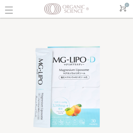
0
ログイン
新規会員登録
友達に紹介する
New
マグクリーム
マグバーム
マグリポ
ウィープライム
マグネシウムについて - OSLAB
お取り扱いクリニック