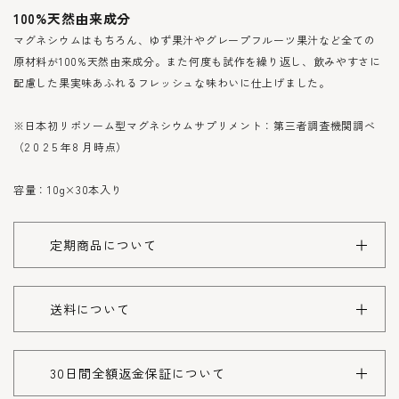
100%天然由来成分
マグネシウムはもちろん、ゆず果汁やグレープフルーツ果汁など全ての
原材料が100%天然由来成分。また何度も試作を繰り返し、飲みやすさに
配慮した果実味あふれるフレッシュな味わいに仕上げました。
※日本初リポソーム型マグネシウムサプリメント：第三者調査機関調べ
（2 0 2 5 年8 月時点）
容量：10g×30本入り
定期商品について
送料について
30日間全額返金保証について