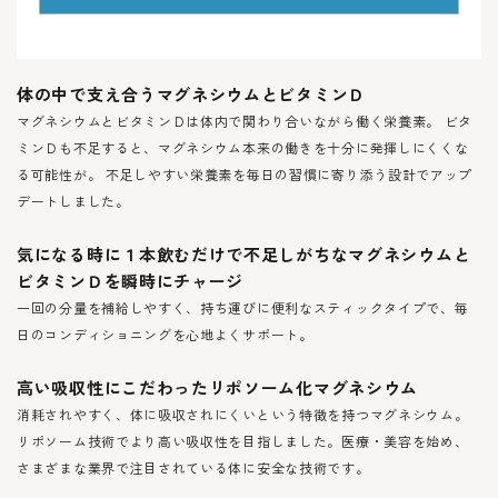
体の中で支え合うマグネシウムとビタミンＤ
マグネシウムとビタミンＤは体内で関わり合いながら働く栄養素。 ビタ
ミンＤも不足すると、マグネシウム本来の働きを十分に発揮しにくくな
る可能性が。 不足しやすい栄養素を毎日の習慣に寄り添う設計でアップ
デートしました。
気になる時に１本飲むだけで不足しがちなマグネシウムと
ビタミンＤを瞬時にチャージ
一回の分量を補給しやすく、持ち運びに便利なスティックタイプで、毎
日のコンディショニングを心地よくサポート。
高い吸収性にこだわったリポソーム化マグネシウム
消耗されやすく、体に吸収されにくいという特徴を持つマグネシウム。
リポソーム技術でより高い吸収性を目指しました。医療・美容を始め、
さまざまな業界で注目されている体に安全な技術です。