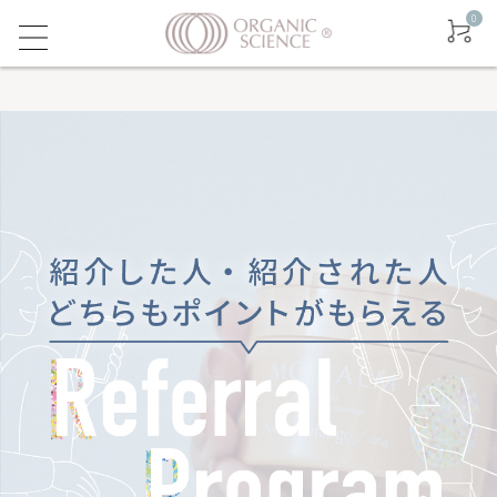
0
ログイン
新規会員登録
友達に紹介する
New
マグクリーム
マグバーム
マグリポ
ウィープライム
マグネシウムについて - OSLAB
お取り扱いクリニック