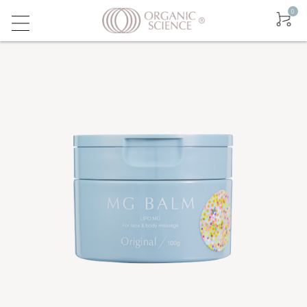
0
ログイン
新規会員登録
友達に紹介する
New
マグクリーム
マグバーム
マグリポ
ウィープライム
マグネシウムについて - OSLAB
お取り扱いクリニック